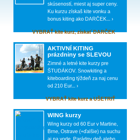
skúseností, miest aj super ceny.
Ku kurzu získaš kite vonku a
bonus kiting ako DARČEK... ›
VYBRAŤ kite kurz, získať DARČEK
AKTIVNÍ KITING
prázdniny se SLEVOU
Zimné a letné kite kurzy pre
ŠTUDÁKOV. Snowkiting a
kiteboarding týždeň za naj cenu
od 210 Eur... ›
VYBRAŤ kite kurz a UŠETRIŤ
WING kurzy
Wing kurzy od 60 Eur v Martine,
Brne, Ostrave (+ďalšie) na suchu
aj na vode. Parádny deň alebo