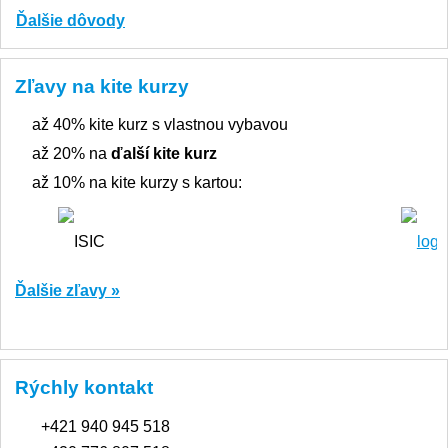
Ďalšie dôvody
Zľavy na kite kurzy
až 40% kite kurz s vlastnou vybavou
až 20% na
ďalší kite kurz
až 10% na kite kurzy s kartou:
Ďalšie zľavy »
Rýchly kontakt
+421 940 945 518