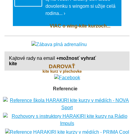
dovolenku s wingom si užije celá
rodina... ›
VIAC o wing-kite kurzoch...
Kajtové rady na email
+možnosť vyhrať
kite
DAROVAŤ
kite kurz v plechovke
Referencie