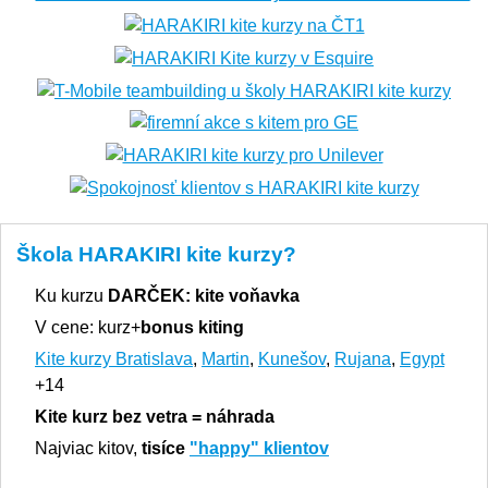
Škola HARAKIRI kite kurzy?
Ku kurzu
DARČEK:
kite voňavka
V cene: kurz+
bonus kiting
Kite kurzy Bratislava
,
Martin
,
Kunešov
,
Rujana
,
Egypt
+14
Kite kurz bez vetra = náhrada
Najviac kitov,
tisíce
"happy" klientov