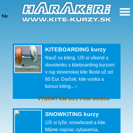
HARAKIRI kite kurzy
Česky
Slovensky
KITEBOARDING kurzy
Nauč sa kiting. Uži si víkend a
dovolenku s kiteboarding kurzom
v naj slovenskej kite škole už od
60 Eur. Darček: kite vonka a
bonus kiting... ›
VYBRAŤ kite kurz s kite voňkou
SNOWKITING kurzy
Uži si lyže, snowboard a kite.
Máme najviac vybavenia,